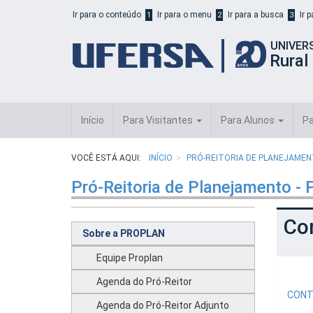
Início
Ir para o conteúdo
Ir para o menu
Ir para a busca
Ir 
1
2
3
do
cabeçalho
UNIVER
do
Rural
portal
da
UFERSA
Início
Para Visitantes
Para Alunos
Pa
VOCÊ ESTÁ AQUI:
INÍCIO
PRÓ-REITORIA DE PLANEJAMEN
Pró-Reitoria de Planejamento 
Co
Sobre a PROPLAN
Equipe Proplan
Agenda do Pró-Reitor
CONT
Agenda do Pró-Reitor Adjunto