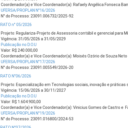
Coordenador(a) e Vice Coordenador(a): Rafaely Angélica Fonseca B
UFERSA/PROPLAN N°16/2026
N° do Processo: 23091.006732/2025-92
RATO n° 05/2026
Projeto: Regulariza-Projeto de Assessoria contábil e gerencial para
Vigência: 31/05/2026 a 31/05/2029
Publicação no D.O.U
Valor: R$ 240.000,00
Coordenador(a) e Vice Coordenador(a): Moisés Ozório de Souza Neto 
UFERSA/PROPLAN N°17/2026
N° do Processo: 23091.005549/2026-20
RATO N°06/2026
Projeto: Especialização em Tecnologias sociais, inovação e práticas
Vigência: 15/06/2026 a 30/11/2027
Publicação no D.O.U
Valor: R$ 1.604.900,00
Coordenador(a) e Vice Coordenador(a): Vinicius Gomes de Castro e F
UFERSA/PROPLAN N°19/2026
N° do Processo: 23091.016800/2024-53
RATO N°07/2026