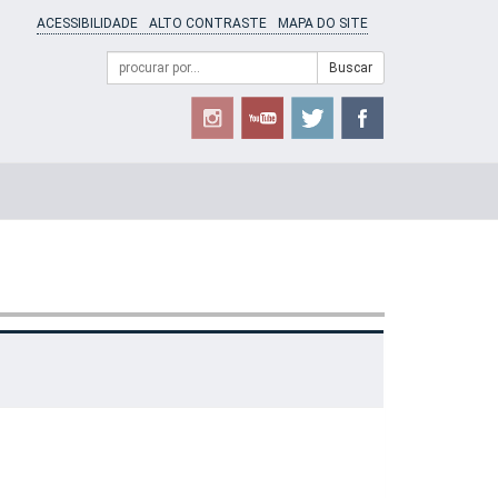
ACESSIBILIDADE
ALTO CONTRASTE
MAPA DO SITE
Campo
Formulário
Buscar
de
de
busca
Busca