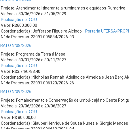
Projeto: Atendimento Itinerante a ruminantes e equídeos-Rumdrive
Vigência: 30/06/2026 a 31/05/2029
Publicação no D.O.U
Valor: R$600.000,00
Coordenador(a) : Jefferson Filgueira Alcindo –
Portaria UFERSA/PROP
N° do Processo: 23091.005884/2026-93
RATO N°08/2026
Projeto: Programa da Terra á Mesa
Vigência: 30/07/2026 a 30/11/2027
Publicação no D.O.U
Valor: R$3.749.788,40
Coordenador(a) : Nichollas Rennah Adelino de Almeida e Jean Berg Alv
N° do Processo: 23091.006120/2026-26
RATO N°09/2026
Projeto: Fortalecimento e Conservação de umbú-cajá no Oeste Potig
Vigência: 20/06/2026 a 20/06/2027
Publicação no D.O.U
Valor: R$ 80.000,00
Coordenador(a) : Glauber Henrique de Sousa Nunes e Giorgio Mendes 