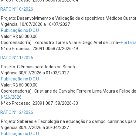
N° do Processo: 23091.006613/2026-04
RATO N°10/2026
Projeto: Desenvolvimento e Validação de dispositivos Médicos Cust
Vigência: 10/07/2026 a 10/07/2027
Publicação no D.O.U
Valor: R$ 60.000,00
Coordenador(a) : Zoroastro Torres Vilar e Diego Ariel de Lima–
Portar
N° do Processo: 23091.006870/2026-49
RATO N°11/2026
Projeto: Ciências para todos no Seridó
Vigência:30/07/2026 a 01/03/2027
Publicação no D.O.U
Valor: R$ 60.000,00
Coordenador(a) : Cristiane de Carvalho Ferreira Lima Moura e Felipe d
N°26/2026
N° do Processo: 23091.007158/2026-33
RATO N°12/2026
Projeto: Saberes e Tecnologia na educação no campo: caminhos para
Vigência:30/07/2026 a 30/04/2027
Publicação no D.O.U