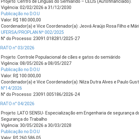
Projeto: Centro de Línguas do Semiárido – CELIS (Autofinanciado).
Vigência: 02/02/2026 a 31/12/2030
Publicação no D.O.U
Valor: R$ 180.000,00
Coordenador(a) e Vice Coordenador(a): Jeová Araújo Rosa Filho e Már
UFERSA/PROPLAN Nº 002/2025
N° do Processo: 23091.018281/2025-27
RATO n° 03/2026
Projeto: Controle Populacional de cães e gatos do semiárido
Vigência: 08/05/2026 a 08/05/2027
Publicação no D.O.U
Valor: R$ 100.000,00
Coordenador(a) e Vice Coordenador(a): Nilza Dutra Alves e Paulo Gust
N°14/2026
N° do Processo: 23091.005186/2026-24
RATO n° 04/2026
Projeto: LATO SENSU- Especialização em Engenharia de segurança 
Segurança do Trabalho
Vigência: 30/05/2026 a 30/03/2028
Publicação no D.O.U
Valor: R$ 260.586,05