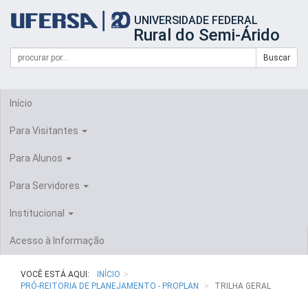
Início
UNIVERSIDADE FEDERAL
do
Rural do Semi-Árido
cabeçalho
do
Campo
Formulário
Buscar
portal
de
da
de
busca
UFERSA
Busca
Início
Para Visitantes
Para Alunos
Para Servidores
Institucional
Acesso à Informação
VOCÊ ESTÁ AQUI:
INÍCIO
PRÓ-REITORIA DE PLANEJAMENTO - PROPLAN
TRILHA GERAL