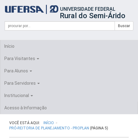
Início
UNIVERSIDADE FEDERAL
do
Rural do Semi-Árido
cabeçalho
do
Campo
Formulário
Buscar
portal
de
da
de
busca
UFERSA
Busca
Início
Para Visitantes
Para Alunos
Para Servidores
Institucional
Acesso à Informação
VOCÊ ESTÁ AQUI:
INÍCIO
PRÓ-REITORIA DE PLANEJAMENTO - PROPLAN
(PÁGINA 5)