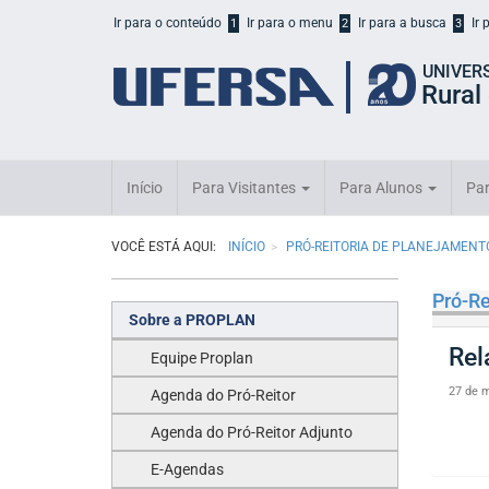
Início
Ir para o conteúdo
Ir para o menu
Ir para a busca
Ir
1
2
3
do
cabeçalho
UNIVER
do
Rural
portal
da
UFERSA
Início
Para Visitantes
Para Alunos
Par
VOCÊ ESTÁ AQUI:
INÍCIO
PRÓ-REITORIA DE PLANEJAMENT
Pró-Re
Sobre a PROPLAN
Rel
Equipe Proplan
27 de m
Agenda do Pró-Reitor
Agenda do Pró-Reitor Adjunto
E-Agendas