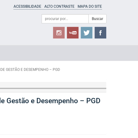
ACESSIBILIDADE
ALTO CONTRASTE
MAPA DO SITE
Campo
Formulário
Buscar
de
de
busca
Busca
 DE GESTÃO E DESEMPENHO – PGD
a de Gestão e Desempenho – PGD